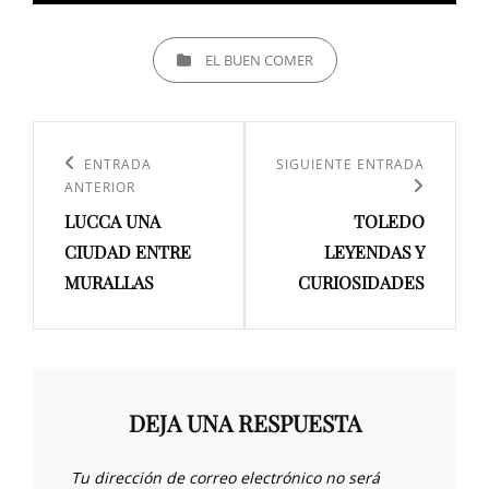
CATEGORÍAS
EL BUEN COMER
Navegación
de
Entrada
ENTRADA
Siguiente
SIGUIENTE ENTRADA
ANTERIOR
entradas
anterior:
entrada
LUCCA UNA
TOLEDO
CIUDAD ENTRE
LEYENDAS Y
MURALLAS
CURIOSIDADES
DEJA UNA RESPUESTA
Tu dirección de correo electrónico no será