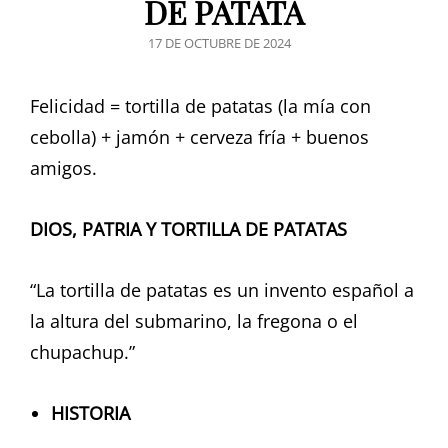
DE PATATA
PUBLICADO
17 DE OCTUBRE DE 2024
EL
Felicidad = tortilla de patatas (la mía con
cebolla) + jamón + cerveza fría + buenos
amigos.
DIOS, PATRIA Y TORTILLA DE PATATAS
“La tortilla de patatas es un invento español a
la altura del submarino, la fregona o el
chupachup.”
HISTORIA